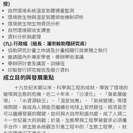
授)
自然環境系統溫室氣體通量監測
環境微生物與溫室氣體排放機制研析
環境微生物生物資訊分析
自然環境碳收支調查
資料分析與處理
(九).行政組（組長：潘宗毅助理研究員）
協助研究計畫之申請及計畫相關行政業務之執行
邀請國內外專家學者，舉辦學術演講
舉辦研討會及講習、訓練班
印製發行研究報告及簡介資料
成立目的與發展重點
十九世紀末期以來，科學與工程的成就，導致了環境的
破壞與生態的危機。近二十年來，「沙漠化」、「臭氧層破
壞」、「水資源缺乏」、「溫室效應」、「氣候變遷」等環
境問題，竟成為人類能否繼續在地球上安然居住、經濟是否
可以繼續發展的關鍵。如何與大自然和諧共處，成了人類二
十一世紀最大的挑戰；於是，生態學與工程學被要求必須攜
手合作，將生態系統觀念引進工程中的「生態工程學」，就