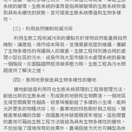
系統的破壞。生態系統的復育是指將被破壞的生態系統恢復
到具有永續性的狀態，並可提高生態系統價值和生物多樣
性。
(三)、利用自然機制削減污染
利用生態工程削減污染的優點在於使用自然能量與自然
機制，讓建造、操作成本降低，並僅需要低度的維護，兼顧
了生物多樣性的保護與人的需要。生態工程特別適合用於處
理小型社區的污水，或是作為大型市鎮污水處理系統的最後
一個階段。在面臨國際經濟競爭壓力時，生態工程為污水問
題提供了解決之道。
(四)、善用地景營造具生物多樣性的棲地
棲地創造是利用符合生態系統原理的工程與管理方法，
創造出新的生態系統，形成新的地貌和生物群落。一個地區
生境空間異質性越高，就意味著創造了多樣的小生境，能夠
允許更多的物種共存；但，農業地的特色剛好與之相反。隨
著產業結構的改變，我國農地休耕面積逐年增加，這些閒置
的農地可藉由生態工程方法營造為具有生物多樣性的棲地。
不但加強了環境保育的效果外，農場經營方式也可轉型為休