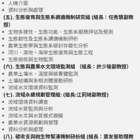
人機介面
資料分析與處理
(五). 生態復育與生態系調適機制研究組 (組長：任秀慧副教
授）
生物多樣性、生態功能、生態系服務評估及預測
生態韌性及生態系調適機制研析
農業生態學與生態系碳封存變化分析
河川、濕地、海岸生態復育與生態工程
生態檢核與生物監測
(六). 生態與農業水文環境監測組 （組長：許少瑜副教授）
農業土壤水、溫度與營養鹽監測
土壤結構與多相流體運動研析
流域水文環境資料監測
(七). 流域永續規劃管理組: (組長:江莉琦副教授)
流域環境資料調查
流域水質監測與分析
流域水文與水質模式模擬
農業水資源規劃與管理
資料分析與處理
(八). 碳收支與微生物幫浦機制研析組 (組長：蕭友晉助理教