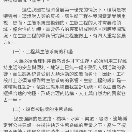
在這種情況下產生了。
過往我國在經濟發展第一優先的情況下，環境是被
犧牲者，環境對人類的反撲，讓生態工程在我國漸漸受到重
視。然而，生態系統是複雜的，生態工程的人才需要跨領
域、整合性的訓練，需要各方的專家組成團隊。因應我國現
況，在生態工程的學術研究與工程施做上，有四大重點發展
方向：
(一)、工程與生態系統的和諧
人類必須合理利用自然資源才可生存，必須利用工程維
持生活的安全與便利。地球上已無一處不受到人類活動的影
響，而生態系統會受到人類活動的影響而劣化；因此，工程
設計上必須考慮到對生態系統的影響。生態工程的設計是一
種輔助性設計，依靠生態系統自我設計功能，可以由自然界
選擇合適的物種，形成合理的結構，人工與自然力的貢獻各
占一半。
(二)、復育被破壞的生態系統
過去強調的是道路、橋樑、水庫、渠道、堤防、邊坡穩
定等公共建設，在過往缺乏生態系統的考量之下，產生了棲
地不連續、棲地多樣性消失、河川渠道化等現象，導致生態