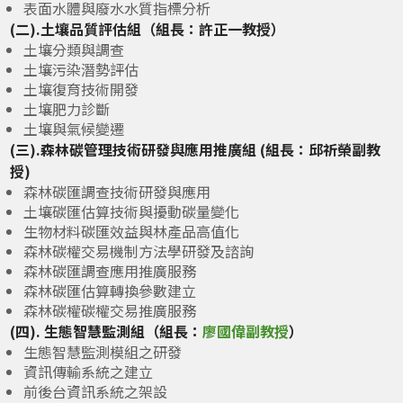
表面水體與廢水水質指標分析
(二).
土壤品質評估組（組長：許正一教授）
土壤分類與調查
土壤污染潛勢評估
土壤復育技術開發
土壤肥力診斷
土壤與氣候變遷
(三).
森林碳管理技術研發與應用推廣組 (組長：邱祈榮副教
授)
森林碳匯調查技術研發與應用
土壤碳匯估算技術與擾動碳量變化
生物材料碳匯效益與林產品高值化
森林碳權交易機制方法學研發及諮詢
森林碳匯調查應用推廣服務
森林碳匯估算轉換參數建立
森林碳權碳權交易推廣服務
(四). 生態智慧監測組（組長：
廖國偉副教授
）
生態智慧監測模組之研發
資訊傳輸系統之建立
前後台資訊系統之架設