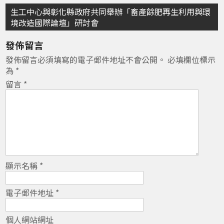
文
生工中心與彰化縣政府共同舉辦「畜產餘肥再生利用與環
境改造國際論壇」研討會
章
發佈留言
導
發佈留言必須填寫的電子郵件地址不會公開。
必填欄位標示
覽
為
*
留言
*
顯示名稱
*
電子郵件地址
*
個人網站網址